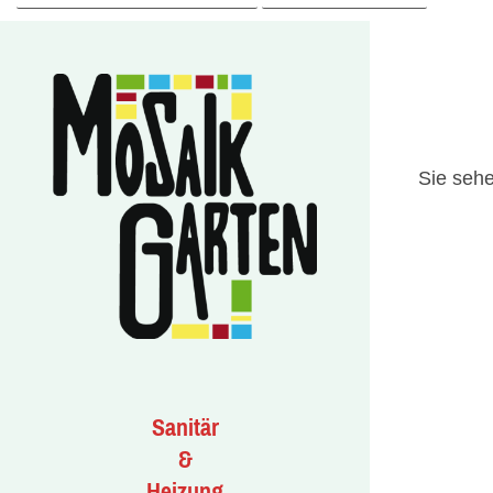
Sie sehe
Sanitär
&
Heizung